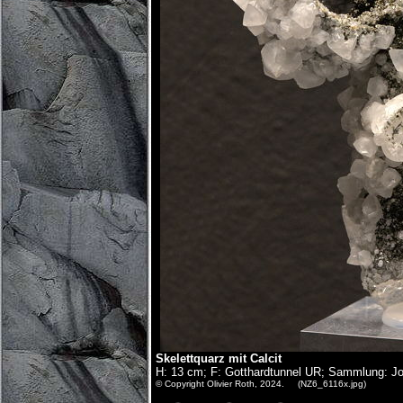
Skelettquarz mit Calcit
H: 13 cm; F: Gotthardtunnel UR; Sammlung: J
© Copyright Olivier Roth, 2024. (NZ6_6116x.jpg)