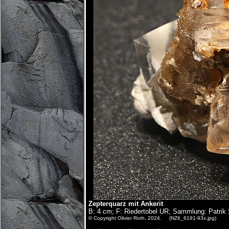
Zepterquarz mit Ankerit
B: 4 cm; F: Riedertobel UR; Sammlung: Patrik St
© Copyright Olivier Roth, 2024. (NZ6_6191-93x.jpg)