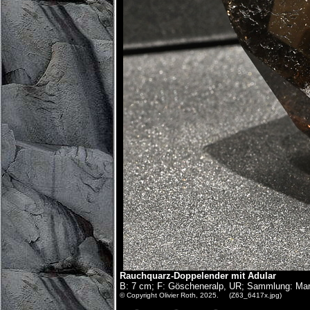
Rauchquarz-Doppelender mit Adular
B: 7 cm; F: Göscheneralp, UR; Sammlung: Mart
© Copyright Olivier Roth, 2025. (Z63_6417x.jpg)