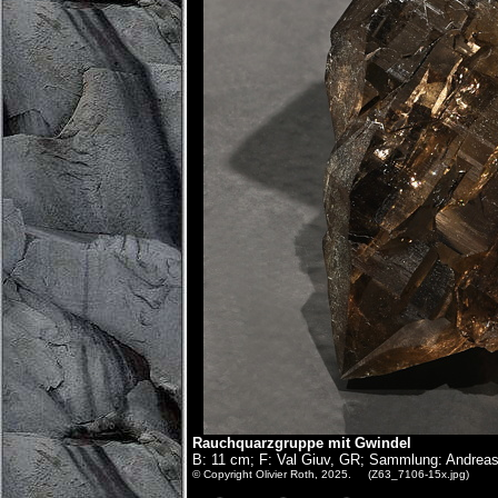
Rauchquarzgruppe mit Gwindel
B: 11 cm; F: Val Giuv, GR; Sammlung: Andrea
© Copyright Olivier Roth, 2025. (Z63_7106-15x.jpg)