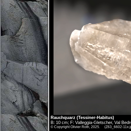
Rauchquarz (Tessiner-Habitus)
B: 10 cm; F: Valleggia-Gletscher, Val Bed
© Copyright Olivier Roth, 2025. (Z63_6602-11x.j