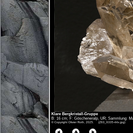
Klare Bergkristall-Gruppe
B: 16 cm; F: Göscheneralp, UR; Sammlung: Mar
© Copyright Olivier Roth, 2025. (Z63_6335-44x.jpg)