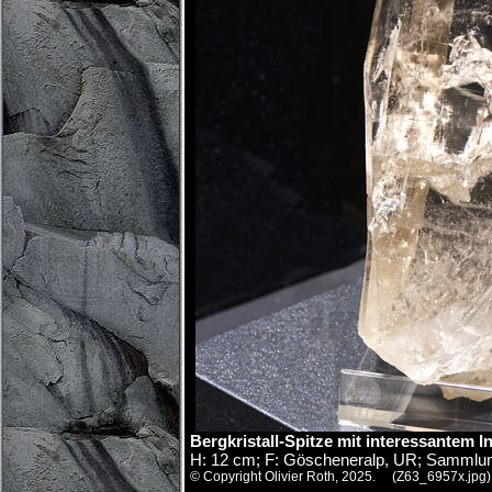
Bergkristall-Spitze mit interessantem 
H: 12 cm; F: Göscheneralp, UR; Sammlung
© Copyright Olivier Roth, 2025. (Z63_6957x.jpg)