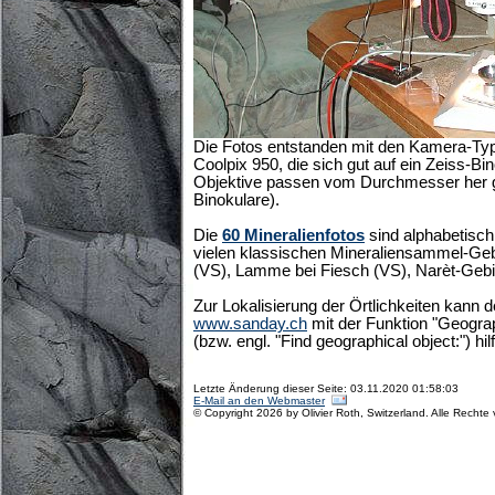
Die Fotos entstanden mit den Kamera-Ty
Coolpix 950, die sich gut auf ein Zeiss-Bi
Objektive passen vom Durchmesser her g
Binokulare).
Die
60 Mineralienfotos
sind alphabetisch
vielen klassischen Mineraliensammel-Geb
(VS), Lamme bei Fiesch (VS), Narèt-Gebiet
Zur Lokalisierung der Örtlichkeiten kann 
www.sanday.ch
mit der Funktion "Geogra
(bzw. engl. "Find geographical object:") hil
Letzte Änderung dieser Seite: 03.11.2020 01:58:03
E-Mail an den Webmaster
© Copyright 2026 by Olivier Roth, Switzerland. Alle Rechte