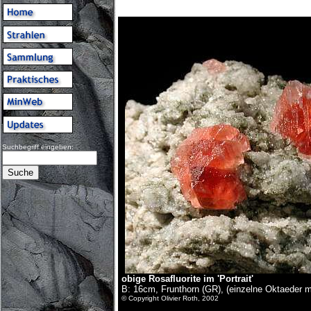
Suchbegriff eingeben:
obige Rosafluorite im 'Portrait'
B: 16cm, Frunthorn (GR), (einzelne Oktaeder 
© Copyright Olivier Roth, 2002