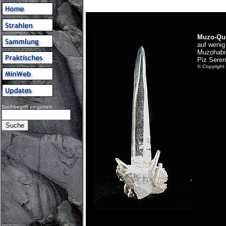
Muzo-Qua
auf wenig
Muzohabit
Piz Seren
© Copyright 
Suchbegriff eingeben: