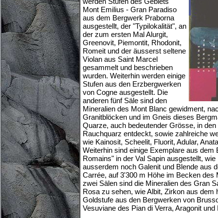
werden Stufen des Gebiets
Mont Emilius - Gran Paradiso
aus dem Bergwerk Praborna
ausgestellt, der "Typilokalität", an
der zum ersten Mal Alurgit,
Greenovit, Piemontit, Rhodonit,
Romeit und der äusserst seltene
Violan aus Saint Marcel
gesammelt und beschrieben
wurden. Weiterhin werden einige
Stufen aus den Erzbergwerken
von Cogne ausgestellt. Die
anderen fünf Säle sind den
Mineralien des Mont Blanc gewidment, nach 
Granitblöcken und im Gneis dieses Bergma
Quarze, auch bedeutender Grösse, in den V
Rauchquarz entdeckt, sowie zahlreiche weit
wie Kainosit, Scheelit, Fluorit, Adular, Anat
Weiterhin sind einige Exemplare aus dem 
Romains" in der Val Sapin ausgestellt, wi
ausserdem noch Galenit und Blende aus 
Carrée, auf 3'300 m Höhe im Becken des M
zwei Sälen sind die Mineralien des Gran
Rosa zu sehen, wie Albit, Zirkon aus dem h
Goldstufe aus den Bergwerken von Brusso
Vesuviane des Pian di Verra, Aragonit un