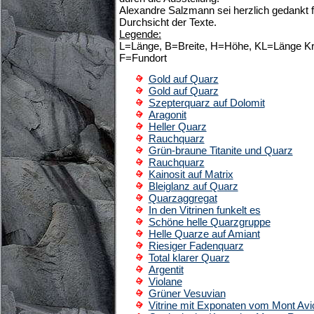
Alexandre Salzmann sei herzlich gedankt fü
Durchsicht der Texte.
Legende:
L=Länge, B=Breite, H=Höhe, KL=Länge Kris
F=Fundort
Gold auf Quarz
Gold auf Quarz
Szepterquarz auf Dolomit
Aragonit
Heller Quarz
Rauchquarz
Grün-braune Titanite und Quarz
Rauchquarz
Kainosit auf Matrix
Bleiglanz auf Quarz
Quarzaggregat
In den Vitrinen funkelt es
Schöne helle Quarzgruppe
Helle Quarze auf Amiant
Riesiger Fadenquarz
Total klarer Quarz
Argentit
Violane
Grüner Vesuvian
Vitrine mit Exponaten vom Mont Avi