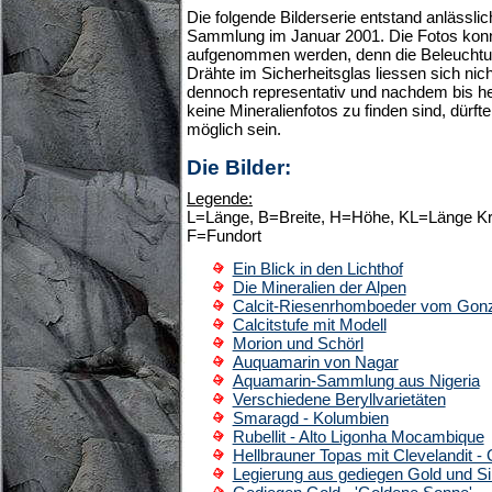
Die folgende Bilderserie entstand anlässli
Sammlung im Januar 2001. Die Fotos konnte
aufgenommen werden, denn die Beleuchtun
Drähte im Sicherheitsglas liessen sich nich
dennoch representativ und nachdem bis 
keine Mineralienfotos zu finden sind, dürfte 
möglich sein.
Die Bilder:
Legende:
L=Länge, B=Breite, H=Höhe, KL=Länge Kris
F=Fundort
Ein Blick in den Lichthof
Die Mineralien der Alpen
Calcit-Riesenrhomboeder vom Gon
Calcitstufe mit Modell
Morion und Schörl
Auquamarin von Nagar
Aquamarin-Sammlung aus Nigeria
Verschiedene Beryllvarietäten
Smaragd - Kolumbien
Rubellit - Alto Ligonha Mocambique
Hellbrauner Topas mit Clevelandit - G
Legierung aus gediegen Gold und Si