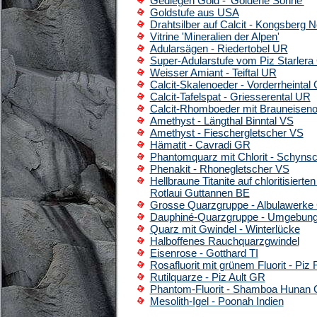
Gediegen Gold - 'Goldene Sonne'
Goldstufe aus USA
Drahtsilber auf Calcit - Kongsberg
Vitrine 'Mineralien der Alpen'
Adularsägen - Riedertobel UR
Super-Adularstufe vom Piz Starler
Weisser Amiant - Teiftal UR
Calcit-Skalenoeder - Vorderrheintal
Calcit-Tafelspat - Griesserental UR
Calcit-Rhomboeder mit Brauneiseno
Amethyst - Längthal Binntal VS
Amethyst - Fieschergletscher VS
Hämatit - Cavradi GR
Phantomquarz mit Chlorit - Schyns
Phenakit - Rhonegletscher VS
Hellbraune Titanite auf chloritisiert
Rotlaui Guttannen BE
Grosse Quarzgruppe - Albulawerke
Dauphiné-Quarzgruppe - Umgebung
Quarz mit Gwindel - Winterlücke
Halboffenes Rauchquarzgwindel
Eisenrose - Gotthard TI
Rosafluorit mit grünem Fluorit - Pi
Rutilquarze - Piz Ault GR
Phantom-Fluorit - Shamboa Hunan 
Mesolith-Igel - Poonah Indien