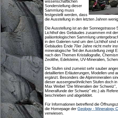
wissenschaftlichen
Sonderstellung dieser
Sammlung muss
festgestellt werden, dass
die Ausstellung in den letzten Jahren weni
Die Ausstellung ist an der Sonnegstrasse 
Lichthof des Gebäudes zusammen mit der
paläontologischen Sammlung untergebrach
in den Galerien rund um den Lichthof si
Gebäudes Ende 70er Jahre nicht mehr insta
mineralogische Teil der Ausstellung zeigt E
nach den Themen Kristallografie, Chemism
Zeolithe, Edelsteine, UV-Mineralien, Sch
Die Stufen sind zumeist sehr sauber anges
detaillierten Erläuterungen, Modellen un
ergänzt. Besonders die Alpinmineralien si
dieser aussergewöhnlichen Stufen doch in 
Max Weibel "Die Mineralien der Schweiz", P
Mineralfunde der Schweiz" etc.) als Refer
beschrieben und abgebildet.
Für Informationen betreffend die Öffnungsze
die Homepage der
Geology - Mineralogy Co
verwiesen.