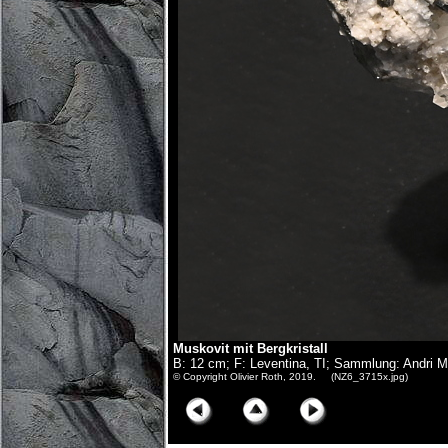
Muskovit mit Bergkristall
B: 12 cm; F: Leventina, TI; Sammlung: Andri M
© Copyright Olivier Roth, 2019. (NZ6_3715x.jpg)