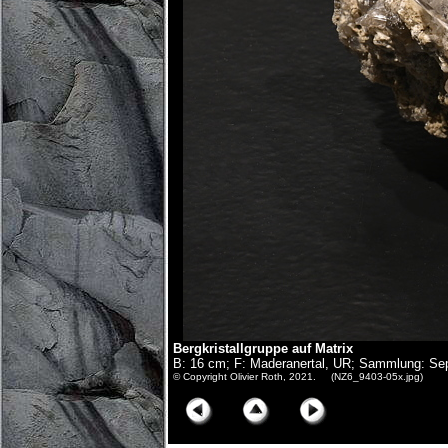
Bergkristallgruppe auf Matrix
B: 16 cm; F: Maderanertal, UR; Sammlung: Se
© Copyright Olivier Roth, 2021. (NZ6_9403-05x.jpg)