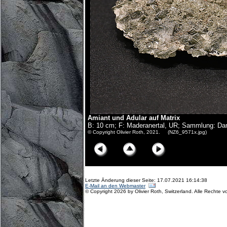
Amiant und Adular auf Matrix
B: 10 cm; F: Maderanertal, UR; Sammlung: Dan
© Copyright Olivier Roth, 2021. (NZ6_9571x.jpg)
Letzte Änderung dieser Seite: 17.07.2021 16:14:38
E-Mail an den Webmaster
© Copyright 2026 by Olivier Roth, Switzerland. Alle Rechte v