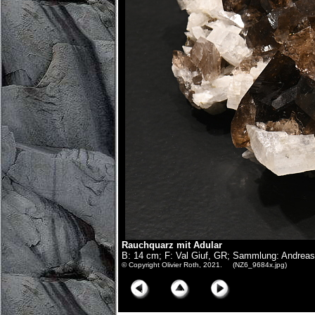
Rauchquarz mit Adular
B: 14 cm; F: Val Giuf, GR; Sammlung: Andrea
© Copyright Olivier Roth, 2021. (NZ6_9684x.jpg)