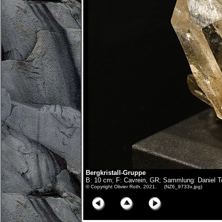
Bergkristall-Gruppe
B: 10 cm; F: Cavrein, GR; Sammlung: Daniel 
© Copyright Olivier Roth, 2021. (NZ6_9733x.jpg)