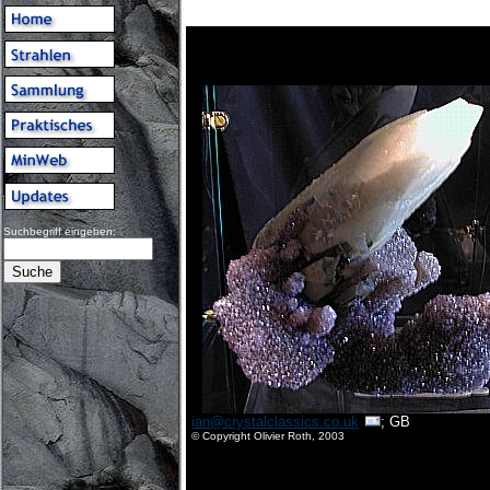
Suchbegriff eingeben:
ian@crystalclassics.co.uk
; GB
© Copyright Olivier Roth, 2003