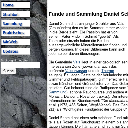
Funde und Sammlung Daniel S
Daniel Schmid ist ein junger Strahler aus Vals
(Graubünden) den es im Sommer immer wieder
in die Berge zieht. Die Passion hat er von
seinem Vater Fridolin Schmid "geerbt". Als
Team oder einzeln haben die Beiden
aussergewöhnliche Mineralienstufen finden und
bergen können. In dieser Bilderserie kann sich
jeder selber davon überzeugen.
Suchbegriff eingeben:
Die Gemeinde
Vals
liegt in einer geologisch seh
interessanten Zone (wovon u.a. auch das
berühmte
Valserwasser
und die
Therme
zeugen). Es liegen Gesteine der Aduladecke mit
Glimmer und Feldspataugen), glimmerreiche Pa
sowie Bündner- und Grünschiefer vor. Das Gebie
geliefert. Gut bekannt sind die Rutilquarze vom 
Sammlung
), schöne Rauchquarze und andere Alp
Monazit, Danburit, Rosafluorit u.v.a.). Der intere
Informationen im Standardwerk
"Die Mineralfun
et al. (1973, 433 Seiten, Wepf-Verlag). Das Gebi
211) als "Wichtigstes Fundgebiet der Gruppe 8"
Daniel Schmid hat einen sehr schönen Fund mi
teils als Rosen auf Rauchquarz in einem bis a
tätigen können. Die Hämatite sind nicht nur S