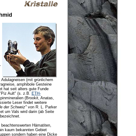
chmid
r
 Adulagneisen (mit grünlichem
ragneise, amphibole Gesteine
t hat seit alters gute Funde
"Piz Ault" (s. z.B.
ETH-
inmineralien (Brookit, Anatas,
ssierte Leser findet weitere
de der Schweiz"
von R. L. Parker
et um Vals wird darin (ab Seite
 bezeichnet.
t beachtenswerten Hämatiten,
nhin kaum bekannten Gebiet
chuppen sondern haben eine Dicke