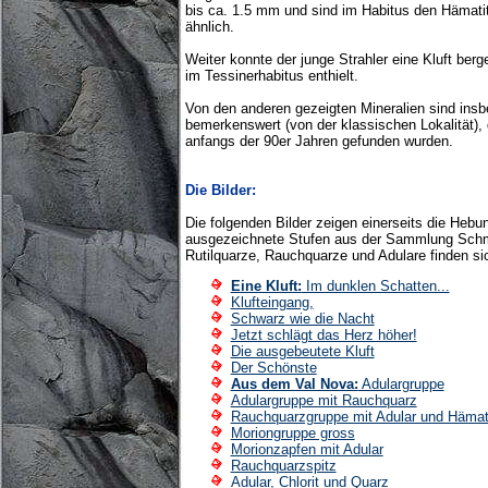
bis ca. 1.5 mm und sind im Habitus den Hämati
ähnlich.
Weiter konnte der junge Strahler eine Kluft berg
im Tessinerhabitus enthielt.
Von den anderen gezeigten Mineralien sind insb
bemerkenswert (von der klassischen Lokalität), 
anfangs der 90er Jahren gefunden wurden.
Die Bilder:
Die folgenden Bilder zeigen einerseits die Hebun
ausgezeichnete Stufen aus der Sammlung Schm
Rutilquarze, Rauchquarze und Adulare finden sic
Eine Kluft:
Im dunklen Schatten...
Klufteingang,
Schwarz wie die Nacht
Jetzt schlägt das Herz höher!
Die ausgebeutete Kluft
Der Schönste
Aus dem Val Nova:
Adulargruppe
Adulargruppe mit Rauchquarz
Rauchquarzgruppe mit Adular und Hämat
Moriongruppe gross
Morionzapfen mit Adular
Rauchquarzspitz
Adular, Chlorit und Quarz