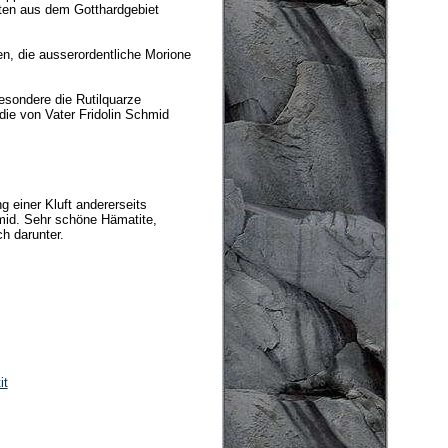
ten aus dem Gotthardgebiet
en, die ausserordentliche Morione
esondere die Rutilquarze
die von Vater Fridolin Schmid
g einer Kluft andererseits
id. Sehr schöne Hämatite,
h darunter.
it