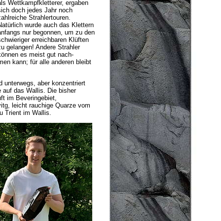
als Wettkampf­kletterer, ergaben
sich doch jedes Jahr noch
zahlreiche Strahlertouren.
Natürlich wurde auch das Klettern
anfangs nur begonnen, um zu den
schwieriger erreichbaren Klüften
zu gelangen! Andere Strahler
können es meist gut nach­
en kann; für alle anderen bleibt
 unterwegs, aber konzentriert
auf das Wallis. Die bisher
t im Beveringebiet,
itg, leicht rauchige Quarze vom
 Trient im Wallis.