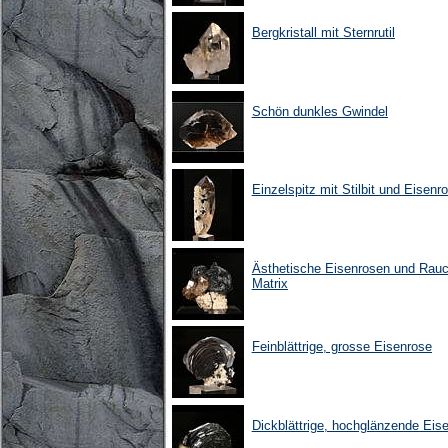
Bergkristall mit Sternrutil
Schön dunkles Gwindel
Einzelspitz mit Stilbit und Eisenr
Ästhetische Eisenrosen und Rauc
Matrix
Feinblättrige, grosse Eisenrose
Dickblättrige, hochglänzende Eis