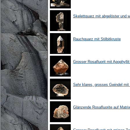
Skelettquarz mit abgelöster und wi
Rauchquarz mit Stilbitkruste
Grosser Rosafluorit mit Apophylli
Sehr klares, grosses Gwindel mit 
Glänzende Rosafluorite auf Matrix