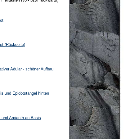
Pfeiltasten (vor- bzw. rückwärts)
.
ot
ot (Rückseite)
ativer Adular - schöner Aufbau
sis und Epidotstängel hinten
be und Amianth an Basis