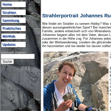
Strahlerportrait Johannes Ru
Wie findet ein Strahler zu seinem Hobby? Was e
diesen aussergewöhnlichen Sport? Bei manchen l
Familie, andere entwickeln sich von Mineralien
Johannes begann alles mit dem Vater, dessen Li
zusammen in die Höhe zog. Für Johannes jedoc
oder der Weitwanderweg, sondern die glitzernde
ihn faszinierten und nie wieder los lassen sollte
Suchbegriff eingeben: