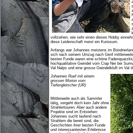
vollziehen, wie sehr einen dieses Hobby einnehm
diese Leidenschaft meist ein Kuriosum.
Anfangs war Johannes meistens im Bündnerland
sich nach seinem Umzug nach Genf mittlerweile 
besten Funde waren eine schöne Fadenquarzkluf
hochqualitative Gwindel vom Crap Ner bei Sumv
Val Nalps und eine grosse Gwindelkluft im Val du
Johannes Ruef mit einem
grossen Morion vom
Tiefengletscher (UR)
Mittlerweile auch als Sammler
tätig, vergeht doch kein Jahr ohne
Strahlertouren. Aber auch andere
Projekte sind im Entstehen:
Johannes sucht laufend nach
Strahlern die bereit sind, die
Geschichten ihrer besten Funde
und interessantesten Erlebnisse