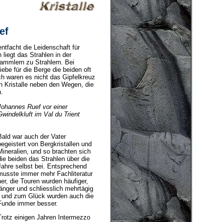
ef
ntfacht die Leidenschaft für
iegt das Strahlen in der
sammlern zu Strahlern. Bei
ebe für die Berge die beiden oft
h waren es nicht das Gipfelkreuz
n Kristalle neben den Wegen, die
n.
Johannes Ruef vor einer
Gwindelkluft im Val du Trient
Bald war auch der Vater
begeistert von Bergkristallen und
Mineralien, und so brachten sich
die beiden das Strahlen über die
Jahre selbst bei. Entsprechend
musste immer mehr Fachliteratur
her, die Touren wurden häufiger,
länger und schliesslich mehrtägig
- und zum Glück wurden auch die
Funde immer besser.
Trotz einigen Jahren Inter­mezzo