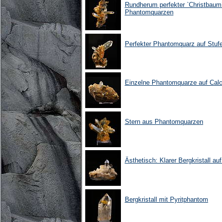
Rundherum perfekter `Christbaum
Phantomquarzen
Perfekter Phantomquarz auf Stufe
Einzelne Phantomquarze auf Calc
Stern aus Phantomquarzen
Ästhetisch: Klarer Bergkristall auf
Bergkristall mit Pyritphantom