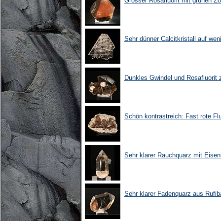
Grosser Rosafluorit mit grünen Z
Sehr dünner Calcitkristall auf wen
Dunkles Gwindel und Rosafluorit
Schön kontrastreich: Fast rote Flu
Sehr klarer Rauchquarz mit Eisen
Sehr klarer Fadenquarz aus Rufib