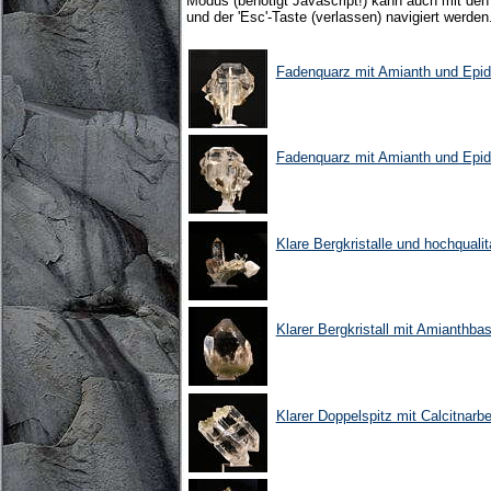
Modus (benötigt Javascript!) kann auch mit den 
und der 'Esc'-Taste (verlassen) navigiert werden
Fadenquarz mit Amianth und Epid
Fadenquarz mit Amianth und Epid
Klare Bergkristalle und hochqualit
Klarer Bergkristall mit Amianthba
Klarer Doppelspitz mit Calcitnar