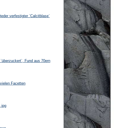
eder verfestigter `Calcitblase`
t `überzuckert`, Fund aus 70ern
vielen Facetten
.jpg