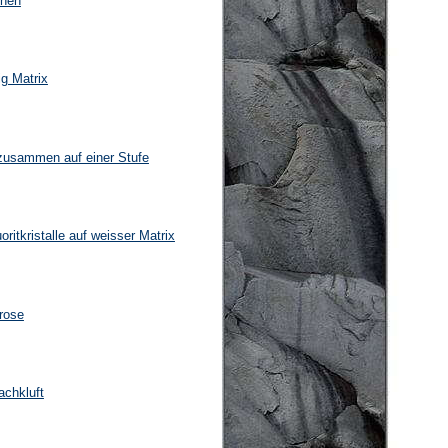
onen
ig Matrix
 zusammen auf einer Stufe
oritkristalle auf weisser Matrix
rose
achkluft