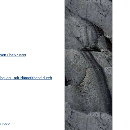
osen überkrustet
hquarz, mit Hämatitband durch
enrose