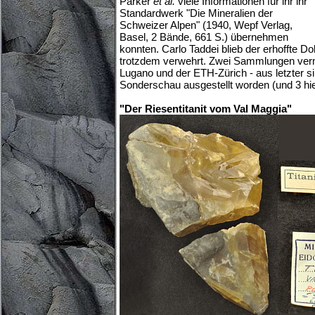
Parker
et al.
viele Informationen für ihr ihr
Standardwerk "Die Mineralien der
Schweizer Alpen" (1940, Wepf Verlag,
Basel, 2 Bände, 661 S.) übernehmen
konnten. Carlo Taddei blieb der erhoffte D
trotzdem verwehrt. Zwei Sammlungen ver
Lugano und der ETH-Zürich - aus letzter si
Sonderschau ausgestellt worden (und 3 hie
"Der Riesentitanit vom Val Maggia"