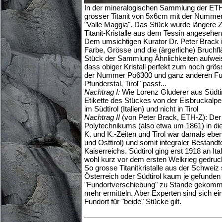
In der mineralogischen Sammlung der ETH-
grosser Titanit von 5x6cm mit der Numm
"Valle Maggia". Das Stück wurde längere Ze
Titanit-Kristalle aus dem Tessin angesehen
Dem umsichtigen Kurator Dr. Peter Brack i
Farbe, Grösse und die (ärgerliche) Bruchf
Stück der Sammlung Ähnlichkeiten aufwei
dass obiger Kristall perfekt zum noch grös
der Nummer Po6300 und ganz anderen Fun
Pfunderstal, Tirol" passt...
Nachtrag I:
Wie Lorenz Gluderer aus Südtiro
Etikette des Stückes von der Eisbruckalpe n
im Südtirol (Italien) und nicht in Tirol
Nachtrag II
(von Peter Brack, ETH-Z): Der 
Polytechnikums (also etwa um 1861) in 
K. und K.-Zeiten und Tirol war damals eben 
und Osttirol) und somit integraler Bestandt
Kaiserreichs. Südtirol ging erst 1918 an It
wohl kurz vor dem ersten Welkrieg gedruc
So grosse Titanitkristalle aus der Schwei
Österreich oder Südtirol kaum je gefunden
"Fundortverschiebung" zu Stande gekommen 
mehr ermitteln. Aber Experten sind sich ein
Fundort für "beide" Stücke gilt.