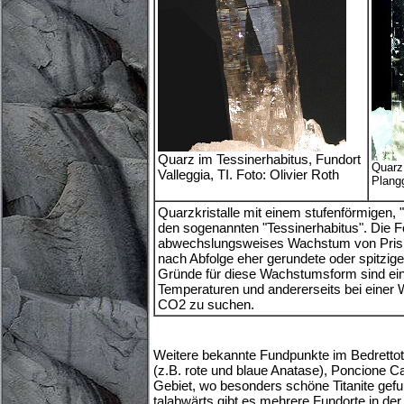
Quarz im Tessinerhabitus, Fundort
Quarz
Valleggia, TI. Foto: Olivier Roth
Plangg
Quarzkristalle mit einem stufenförmigen, 
den sogenannten "Tessinerhabitus". Die 
abwechslungsweises Wachstum von Pris
nach Abfolge eher gerundete oder spitzig
Gründe für diese Wachstumsform sind ein
Temperaturen und andererseits bei eine
CO2 zu suchen.
Weitere bekannte Fundpunkte im Bedrettota
(z.B. rote und blaue Anatase), Poncione C
Gebiet, wo besonders schöne Titanite gef
talabwärts gibt es mehrere Fundorte in der