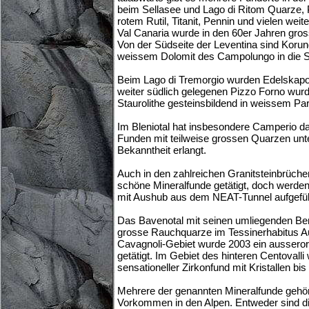
beim Sellasee und Lago di Ritom Quarze, P
rotem Rutil, Titanit, Pennin und vielen wei
Val Canaria wurde in den 60er Jahren gros
Von der Südseite der Leventina sind Korun
weissem Dolomit des Campolungo in die 
Beim Lago di Tremorgio wurden Edelskapo
weiter südlich gelegenen Pizzo Forno wur
Staurolithe gesteinsbildend in weissem Pa
Im Bleniotal hat insbesondere Camperio d
Funden mit teilweise grossen Quarzen un
Bekanntheit erlangt.
Auch in den zahlreichen Granitsteinbrüch
schöne Mineralfunde getätigt, doch werden 
mit Aushub aus dem NEAT-Tunnel aufgefüll
Das Bavenotal mit seinen umliegenden Berg
grosse Rauchquarze im Tessinerhabitus A
Cavagnoli-Gebiet wurde 2003 ein ausseror
getätigt. Im Gebiet des hinteren Centovall
sensationeller Zirkonfund mit Kristallen bi
Mehrere der genannten Mineralfunde gehö
Vorkommen in den Alpen. Entweder sind die