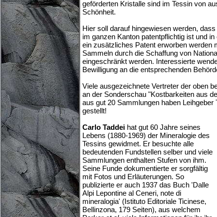
geförderten Kristalle sind im Tessin von a
Schönheit.
Hier soll darauf hingewiesen werden, das
im ganzen Kanton patentpflichtig ist und
ein zusätzliches Patent erworben werden 
Sammeln durch die Schaffung von National
eingeschränkt werden. Interessierte wenden
Bewilligung an die entsprechenden Behörd
Viele ausgezeichnete Vertreter der oben b
an der Sonderschau "Kostbarkeiten aus d
aus gut 20 Sammlungen haben Leihgeber T
gestellt!
Carlo Taddei
hat gut 60 Jahre seines
Lebens (1880-1969) der Mineralogie des
Tessins gewidmet. Er besuchte alle
bedeutenden Fundstellen selber und viele
Sammlungen enthalten Stufen von ihm.
Seine Funde dokumentierte er sorgfältig
mit Fotos und Erläuterungen. So
publizierte er auch 1937 das Buch 'Dalle
Alpi Lepontine al Ceneri, note di
mineralogia' (Istituto Editoriale Ticinese,
Bellinzona, 179 Seiten), aus welchem