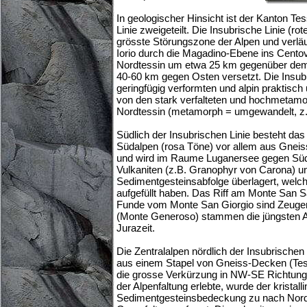
In geologischer Hinsicht ist der Kanton Te
Linie zweigeteilt. Die Insubrische Linie (rote
grösste Störungszone der Alpen und verl
Iorio durch die Magadino-Ebene ins Centova
Nordtessin um etwa 25 km gegenüber de
40-60 km gegen Osten versetzt. Die Insubri
geringfügig verformten und alpin praktis
von den stark verfalteten und hochmetamo
Nordtessin (metamorph = umgewandelt, z.B
Südlich der Insubrischen Linie besteht das 
Südalpen (rosa Töne) vor allem aus Gnei
und wird im Raume Luganersee gegen Süd
Vulkaniten (z.B. Granophyr von Carona) un
Sedimentgesteinsabfolge überlagert, wel
aufgefüllt haben. Das Riff am Monte San Sa
Funde vom Monte San Giorgio sind Zeugen
(Monte Generoso) stammen die jüngsten 
Jurazeit.
Die Zentralalpen nördlich der Insubrische
aus einem Stapel von Gneiss-Decken (Tes
die grosse Verkürzung in NW-SE Richtung
der Alpenfaltung erlebte, wurde der kristall
Sedimentgesteinsbedeckung zu nach Nord