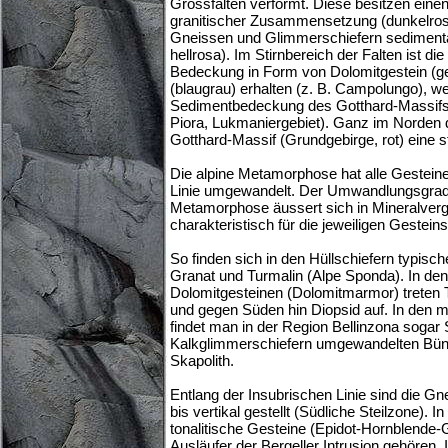
Grossfalten verformt. Diese besitzen eine
granitischer Zusammensetzung (dunkelrosa
Gneissen und Glimmerschiefern sedimentär
hellrosa). Im Stirnbereich der Falten ist 
Bedeckung in Form von Dolomitgestein (g
(blaugrau) erhalten (z. B. Campolungo), we
Sedimentbedeckung des Gotthard-Massifs 
Piora, Lukmaniergebiet). Ganz im Norden d
Gotthard-Massif (Grundgebirge, rot) eine st
Die alpine Metamorphose hat alle Gesteine
Linie umgewandelt. Der Umwandlungsgrad
Metamorphose äussert sich in Mineralverg
charakteristisch für die jeweiligen Gestein
So finden sich in den Hüllschiefern typisch
Granat und Turmalin (Alpe Sponda). In d
Dolomitgesteinen (Dolomitmarmor) treten 
und gegen Süden hin Diopsid auf. In den
findet man in der Region Bellinzona sogar S
Kalkglimmerschiefern umgewandelten Bündn
Skapolith.
Entlang der Insubrischen Linie sind die Gne
bis vertikal gestellt (Südliche Steilzone). I
tonalitische Gesteine (Epidot-Hornblende-
Ausläufer der Bergeller Intrusion gehören.