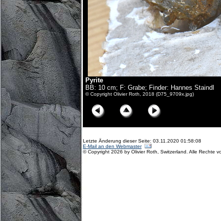
Pyrite
BB: 10 cm; F: Grabe; Finder: Hannes Staindl
© Copyright Olivier Roth, 2018 (D75_9709x.jpg)
Letzte Änderung dieser Seite: 03.11.2020 01:58:08
E-Mail an den Webmaster
© Copyright 2026 by Olivier Roth, Switzerland. Alle Rechte v