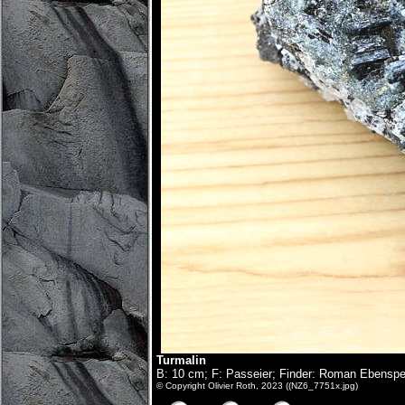
Turmalin
B: 10 cm; F: Passeier; Finder: Roman Ebenspe
© Copyright Olivier Roth, 2023 ((NZ6_7751x.jpg)