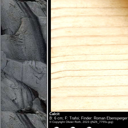
Calcit
B: 6 cm; F: Trafoi; Finder: Roman Ebensperger
© Copyright Olivier Roth, 2023 ((NZ6_7755x.jpg)