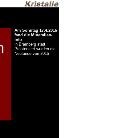
Am Sonntag 17.4.2016
fand die Mineralien-
Info
in Bramberg statt.
Prästenriert wurden die
Neufunde von 2015
© Copyright Olivier Roth, 2017.
(Mineralien-Info.jpg)