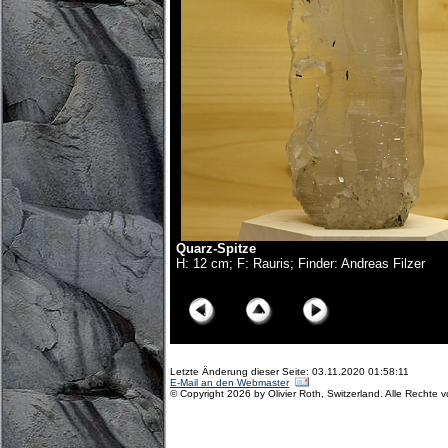
Quarz-Spitze
H: 12 cm; F: Rauris; Finder: Andreas Filzer
© Copyright Olivier Roth, 2018. (D75_0136x.jpg)
Letzte Änderung dieser Seite: 03.11.2020 01:58:11
E-Mail an den Webmaster
© Copyright 2026 by Olivier Roth, Switzerland. Alle Rechte 