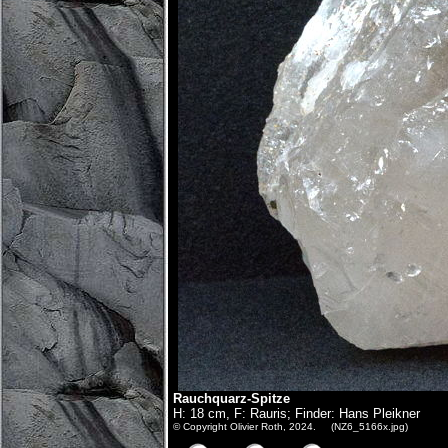
Rauchquarz-Spitze
H: 18 cm, F: Rauris; Finder: Hans Pleikner
© Copyright Olivier Roth, 2024. (NZ6_5166x.jpg)