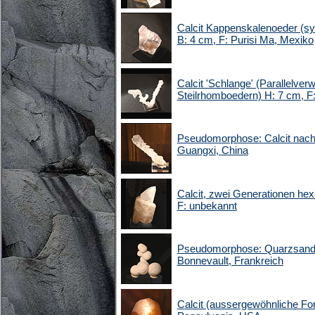
Calcit Kappenskalenoeder (s
B: 4 cm, F: Purisi Ma, Mexiko
Calcit 'Schlange' (Parallelve
Steilrhomboedern) H: 7 cm, F
Pseudomorphose: Calcit nach 
Guangxi, China
Calcit, zwei Generationen he
F: unbekannt
Pseudomorphose: Quarzsand n
Bonnevault, Frankreich
Calcit (aussergewöhnliche Fo