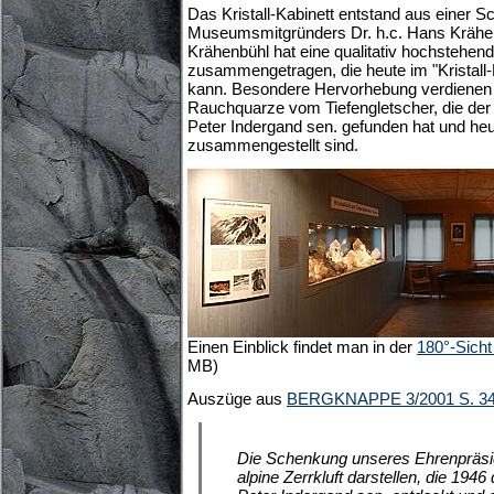
Das Kristall-Kabinett entstand aus einer 
Museumsmitgründers Dr. h.c. Hans Krähe
Krähenbühl hat eine qualitativ hochstehe
zusammengetragen, die heute im "Kristall-
kann. Besondere Hervorhebung verdienen 
Rauchquarze vom Tiefengletscher, die der
Peter Indergand sen. gefunden hat und heute 
zusammengestellt sind.
Einen Einblick findet man in der
180°-Sicht 
MB)
Auszüge aus
BERGKNAPPE 3/2001 S. 34
Die Schenkung unseres Ehrenpräsid
alpine Zerrkluft darstellen, die 1946