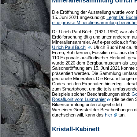
Mineraliensammlung Ulrich 
Die Eröffnung der Ausstellung wurde vo
15. Juni 2021 angekündigt:
Legat Dr. Büchi
eine grosse Mineraliensammlung bereiche
Dr. Ulrich Paul Büchi (1921-1990) war als
Erdölforschung tätig und unter anderem au
Mineraliensammler. Auf e-periodica.ch fin
Ulrich Paul Büchi
. Ulrich Büchi hat ca.
Erzen, Bohrkernen, Fossilien etc. aus der
110 Exponate ausländischer Herkunft ge
wurde 2020 dem Bergbaumuseum als Lega
Saisoneröffnung am 15. Juni 2021 konnt
präsentiert werden. Die Sammlung umfasst
geordnete Mineralien. Die Beschriftungen 
Codes bei den Exponaten hinterlegt - der/d
zum Smartphone, um die teils umfassend
Beispiele solcher Beschreibungen sind:
Go
Rosafluorit vom Lukmanier
(die beiden S
Bildersammlung unten abgeebildet)
Wer einen Grossteil der Beschreibungen 
durchsehen will, kann das
hier
tun.
Kristall-Kabinett