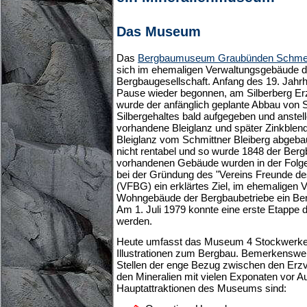
Das Museum
Das
Bergbaumuseum Graubünden Schme
sich im ehemaligen Verwaltungsgebäude d
Bergbaugesellschaft. Anfang des 19. Jahr
Pause wieder begonnen, am Silberberg Er
wurde der anfänglich geplante Abbau von 
Silbergehaltes bald aufgegeben und anstell
vorhandene Bleiglanz und später Zinkblen
Bleiglanz vom Schmittner Bleiberg abgeba
nicht rentabel und so wurde 1848 der Bergba
vorhandenen Gebäude wurden in der Folge 
bei der Gründung des "Vereins Freunde d
(VFBG) ein erklärtes Ziel, im ehemaligen 
Wohngebäude der Bergbaubetriebe ein Be
Am 1. Juli 1979 konnte eine erste Etappe
werden.
Heute umfasst das Museum 4 Stockwerke 
Illustrationen zum Bergbau. Bemerkenswer
Stellen der enge Bezug zwischen den Er
den Mineralien mit vielen Exponaten vor A
Hauptattraktionen des Museums sind: