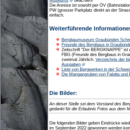
Museums
beachten!
Die Anreise ist sowohl per ÖV (Bahnstati
PW (grosser Parkplatz direkt an der Strass
einfach.
Weiterführende Informatione
Bergbaumuseum Graubünden Schm
Freunde des Bergbaus in Graubün
Zeitschrift "Der BERGKNAPPE" ist 
FBG (Freunde des Bergbaus in Grau
zweimal Jährlich.
Verzeichnis der b
Ausgaben
Liste von Bergwerken in der Schwei
Die Mangangruben von Falotta und 
Die Bilder:
An dieser Stelle sei dem Vorstand des B
gedankt für die Erlaubnis Fotos aus dem 
Die folgenden Bilder geben Eindrücke wied
im September 2022 gewonnen werden konnt