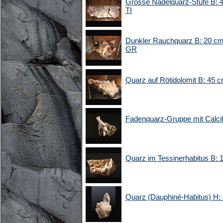
Grosse Nadelquarz-Stufe B: 4
TI
Dunkler Rauchquarz B: 20 cm
GR
Quarz auf Rötidolomit B: 45 c
Fadenquarz-Gruppe mit Calcit
Quarz im Tessinerhabitus B: 1
Quarz (Dauphiné-Habitus) H: