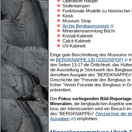
Operativer Haspel
Stollenlampen
Funktionale Modelle zu historischer
Kiosk
Museum Shop
Archiv Bergbaumuseum
Mineraliensammlung Büchi
Kristall-Kabinett
Calcit-Kabinett
UV-Kabinett
Einge gute Beschreibung des Museums mit e
im
BERGKNAPPE 135 (2/2019)[PDF]
I
den Seiten 13-17 die Örtlichkeit, das Hü
die Ausstellung je Stockwerk dss Bergba
derselben Ausgabe des "BERGKNAPPEn" wi
Geschichte der "Freunde des Bergbaus in
früher "Verein Freunde des Bergbaus in 
präsentiert.
Der
Fokus vorliegenden Bild-Reportage l
Mineralien
, die bergbaulichen Aspekte wer
bzw. der Interessierten wird ein Besuch i
des "BERGKNAPPEn" (
Verzeichnis der b
Ausgaben
) empfohlen.