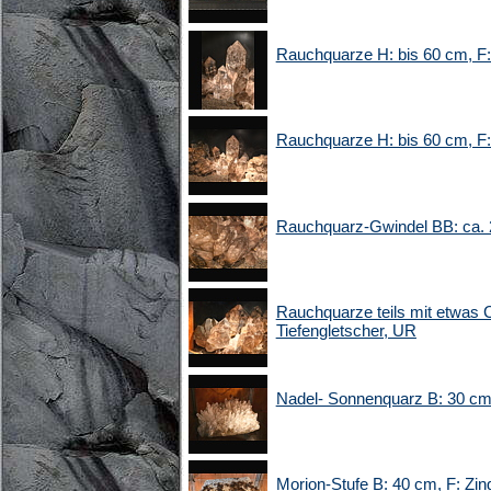
Rauchquarze H: bis 60 cm, F:
Rauchquarze H: bis 60 cm, F:
Rauchquarz-Gwindel BB: ca. 2
Rauchquarze teils mit etwas Ch
Tiefengletscher, UR
Nadel- Sonnenquarz B: 30 cm,
Morion-Stufe B: 40 cm, F: Zi