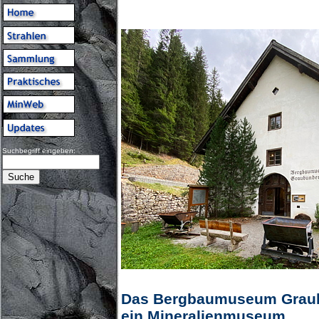
Suchbegriff eingeben:
Das Bergbaumuseum Graub
ein Mineralienmuseum