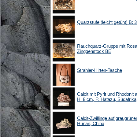
Quarzstufe (leicht getünt) B:
Rauchquarz-Gruppe mit Rosafl
Zinggenstock BE
Strahler-Hirten-Tasche
Calcit mit Pyrit und Rhodonit 
H: 8 cm, F: Hatazu, Südafrika
Calcit-Zwillinge auf graugrüne
Hunan, China