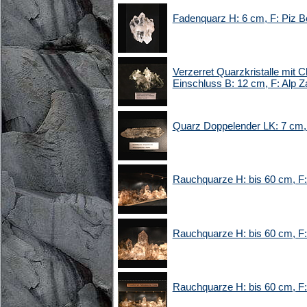
Fadenquarz H: 6 cm, F: Piz B
Verzerret Quarzkristalle mit C
Einschluss B: 12 cm, F: Alp Z
Quarz Doppelender LK: 7 cm,
Rauchquarze H: bis 60 cm, F:
Rauchquarze H: bis 60 cm, F:
Rauchquarze H: bis 60 cm, F: