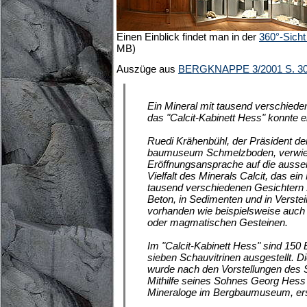
Einen Einblick findet man in der
360°-Sicht
MB)
Auszüge aus
BERGKNAPPE 3/2001 S. 30
Ein Mineral mit tausend verschiede
das "Calcit-Kabinett Hess" konnte 
Ruedi Krähenbühl, der Präsident der
baumuseum Schmelzboden, verwies
Eröffnungsansprache auf die ausser
Vielfalt des Minerals Calcit, das ein
tausend verschiedenen Gesichtern se
Beton, in Sedimenten und in Verst
vorhanden wie beispielsweise auch
oder magmatischen Gesteinen.
Im "Calcit-Kabinett Hess" sind 150 
sieben Schauvitrinen ausgestellt. D
wurde nach den Vorstellungen des St
Mithilfe seines Sohnes Georg Hess 
Mineraloge im Bergbaumuseum, erst