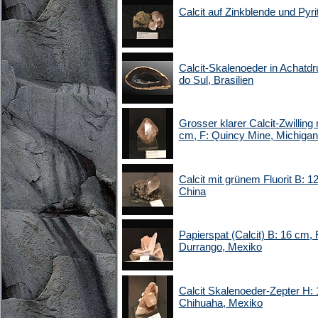
Calcit auf Zinkblende und Pyri
Calcit-Skalenoeder in Achatd
do Sul, Brasilien
Grosser klarer Calcit-Zwilling
cm, F: Quincy Mine, Michiga
Calcit mit grünem Fluorit B: 
China
Papierspat (Calcit) B: 16 cm,
Durrango, Mexiko
Calcit Skalenoeder-Zepter H: 
Chihuaha, Mexiko