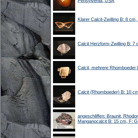
Pensylvenia, USA
Klarer Calcit-Zwilling B: 8 c
Calcit Herzform-Zwilling B: 7
Calcit, mehrere Rhomboeder 
Calcit (Rhomboeder) B: 10 cm
angeschliffen: Braunit, Rhodon
Manganocalcit B: 15 cm, F: 