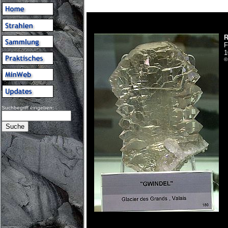
R
F
1
©
Suchbegriff eingeben: