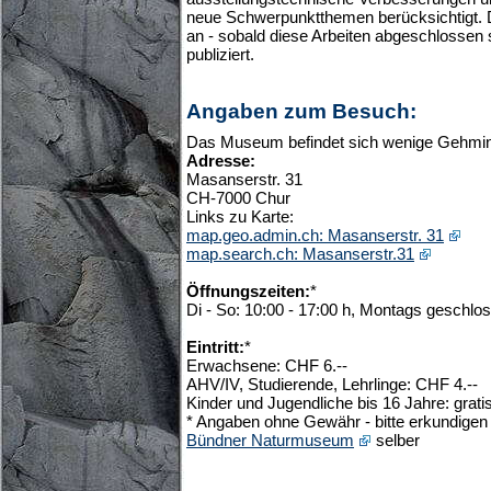
neue Schwerpunktthemen berücksichtigt. 
an - sobald diese Arbeiten abgeschlossen si
publiziert.
Angaben zum Besuch:
Das Museum befindet sich wenige Gehmi
Adresse:
Masanserstr. 31
CH-7000 Chur
Links zu Karte:
map.geo.admin.ch: Masanserstr. 31
map.search.ch: Masanserstr.31
Öffnungszeiten:
*
Di - So: 10:00 - 17:00 h, Montags geschlo
Eintritt:
*
Erwachsene: CHF 6.--
AHV/IV, Studierende, Lehrlinge: CHF 4.--
Kinder und Jugendliche bis 16 Jahre: grati
* Angaben ohne Gewähr - bitte erkundigen 
Bündner Naturmuseum
selber