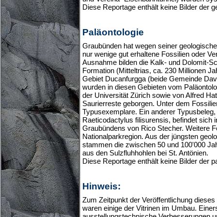
Diese Reportage enthält keine Bilder der
Paläontologie
Graubünden hat wegen seiner geologischen
nur wenige gut erhaltene Fossilien oder Ve
Ausnahme bilden die Kalk- und Dolomit-Sc
Formation (Mitteltrias, ca. 230 Millionen Ja
Gebiet Ducanfurgga (beide Gemeinde Davos
wurden in diesen Gebieten vom Paläontol
der Universität Zürich sowie von Alfred Hat
Saurierreste geborgen. Unter dem Fossilien
Typusexemplare. Ein anderer Typusbeleg, 
Raeticodactylus filisurensis, befindet sich
Graubündens von Rico Stecher. Weitere F
Nationalparkregion. Aus der jüngsten geol
stammen die zwischen 50 und 100'000 Jah
aus den Sulzfluhhohlen bei St. Antönien.
Diese Reportage enthält keine Bilder der
Hinweis:
Zum Zeitpunkt der Veröffentlichung dieses
waren einige der Vitrinen im Umbau. Einer
ausstellungstechnische Verbesserungen u