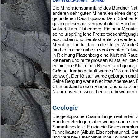
Die Mineraliensammlung des Bündner Nat
anderen sehr guten Mineralien einen der g
gefundenen Rauchquarze. Dem Strahler P
gelang dieser aussergewöhnliche Fund im
Valsertal am Plattenberg. Ein paar Monate 
seine ursprüngliche Freizeitbeschäftigung 
auszuüben und Berufsstrahler zu werden.
Membrini Tag fur Tag in die steilen Wänd
fand er in einer nahezu senkrechten Fels
in Richtung Plattenberg eine Kluft mit Ra
kleineren und mittelgrossen Kristallen, d
enthielt die Kluft einen Riesenrauchquarz,
Grösse Jumbo getauft wurde (118 cm Umf
schwer). Der Kristall wurde geborgen und 
Seine Bergung war ein echtes Abenteuer. D
Chur erstand diesen Riesenrauchquarz un
Naturmuseum, wo er heute zu bewundern i
Geologie
Die geologischen Sammlungen enthalten v
Bündner Geologen, aber wenige nach stren
Sammlungsteile. Einzig die Belegsammlu
Tunnelbauten (Albula-Eisenbahntunnel, Sa
und Vereina- Eisenbahntunnel) wurden sys