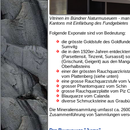
Vitrinen im Bündner Naturmuseuem - man 
Kantons mit Einfärbung des Fundgebietes
Folgende Exponate sind von Bedeutung:
die grösste Goldstufe des Goldfund
Sumvitg
die in den 1920er-Jahren entdeckte
(Parsettensit, Tinzenit, Sursassit)
(Grischunit, Geigerit) aus den Mang
Oberhalbsteins
einer der grössten Rauchquarzkrist
vom Plattenberg (siehe unten)
eine grosse Rauchquarzstufe vom V
grosser Phantomquarz vom Schin
grosse Rauchquarzplatte vom Piz C
Blauquarze vom Calanda
diverse Schmucksteine aus Graub
Die Mineraliensammlung umfasst ca. 2600 
Zusammenführung von Sammlungen versc
Der Rauchquarz "Jumbo"