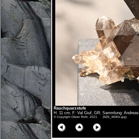
Rauchquarzstufe
H: 11 cm; F: Val Giuf, GR; Sammlung: Andrea
© Copyright Olivier Roth, 2021. (NZ6_9690x.jpg)