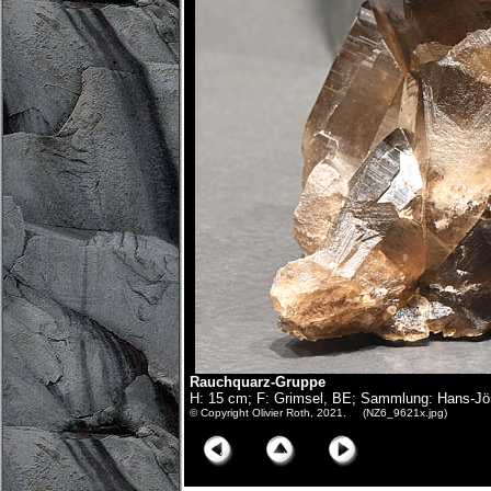
Rauchquarz-Gruppe
H: 15 cm; F: Grimsel, BE; Sammlung: Hans-Jö
© Copyright Olivier Roth, 2021. (NZ6_9621x.jpg)