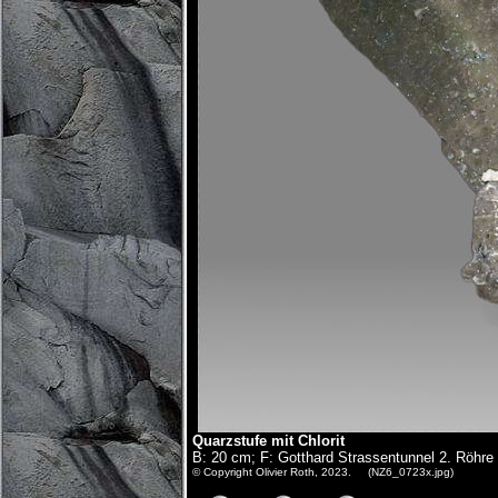
Quarzstufe mit Chlorit
B: 20 cm; F: Gotthard Strassentunnel 2. Röhr
© Copyright Olivier Roth, 2023. (NZ6_0723x.jpg)