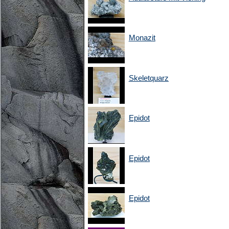
Monazit
Skeletquarz
Epidot
Epidot
Epidot