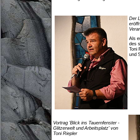
Der 
eröff
Veran
Als e
des s
Toni 
und 
Vortrag 'Blick ins Tauernfenster -
Glitzerwelt und Arbeitsplatz' von
Toni Riepler