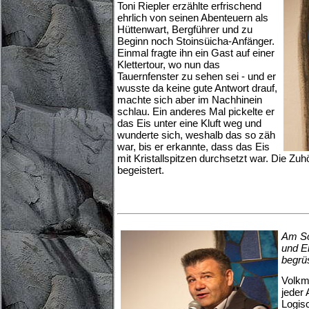
Toni Riepler erzählte erfrischend
ehrlich von seinen Abenteuern als
Hüttenwart, Bergführer und zu
Beginn noch Stoinsüicha-Anfänger.
Einmal fragte ihn ein Gast auf einer
Klettertour, wo nun das
Tauernfenster zu sehen sei - und er
wusste da keine gute Antwort drauf,
machte sich aber im Nachhinein
schlau. Ein anderes Mal pickelte er
das Eis unter eine Kluft weg und
wunderte sich, weshalb das so zäh
war, bis er erkannte, dass das Eis
mit Kristallspitzen durchsetzt war. Die Zu
begeistert.
Am So
und E
begrü
Volkma
jeder
Logis