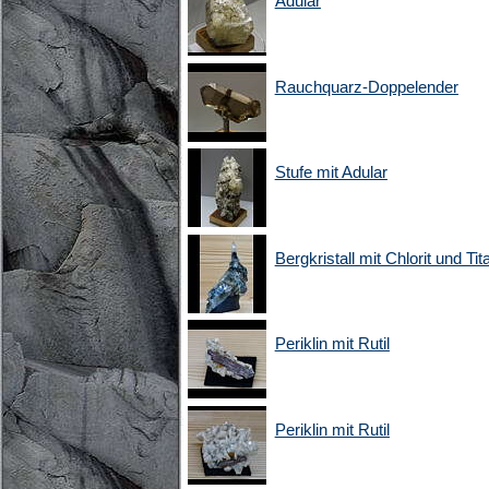
Adular
Rauchquarz-Doppelender
Stufe mit Adular
Bergkristall mit Chlorit und Tita
Periklin mit Rutil
Periklin mit Rutil