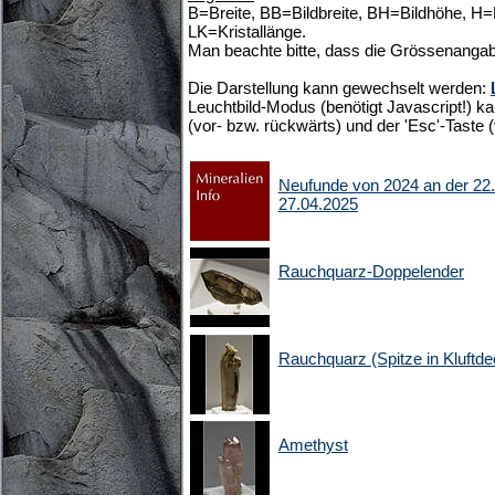
B=Breite, BB=Bildbreite, BH=Bildhöhe, H
LK=Kristallänge.
Man beachte bitte, dass die Grössenangab
Die Darstellung kann gewechselt werden:
Leuchtbild-Modus (benötigt Javascript!) ka
(vor- bzw. rückwärts) und der 'Esc'-Taste 
Neufunde von 2024 an der 22. 
27.04.2025
Rauchquarz-Doppelender
Rauchquarz (Spitze in Kluft
Amethyst