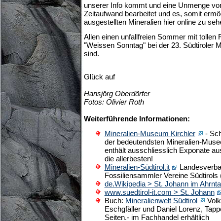
unserer Info kommt und eine Unmenge von 
Zeitaufwand bearbeitet und es, somit ermögl
ausgestellten Mineralien hier online zu seh
Allen einen unfallfreien Sommer mit tolle
"Weissen Sonntag" bei der 23. Südtiroler M
sind.
Glück auf
Hansjörg Oberdörfer
Fotos: Olivier Roth
Weiterführende Informationen:
Mineralien-Museum Kirchler
- Sch
der bedeutendsten Mineralien-Mus
enthält ausschliesslich Exponate au
die allerbesten!
Mineralien-Südtirol.it
Landesverban
Fossiliensammler Vereine Südtirols
de.Wikipedia > St. Johann im Ahrnta
www.suedtirol-it.com > St. Johann
Buch:
Mineralienwelt Südtirol
Volk
Eschgfäller und Daniel Lorenz, Tapp
Seiten.- im Fachhandel erhältlich