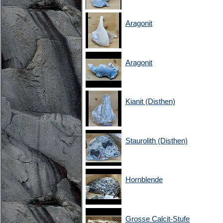
Aragonit
Aragonit
Kianit (Disthen)
Staurolith (Disthen)
Hornblende
Grosse Calcit-Stufe