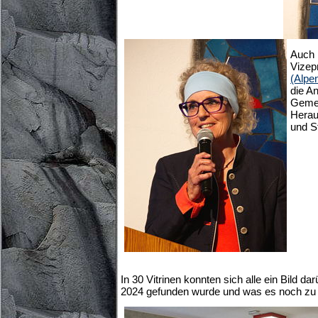
Auch
Vizep
(Alpen
die A
Gemei
Herau
und S
In 30 Vitrinen konnten sich alle ein Bild d
2024 gefunden wurde und was es noch zu f