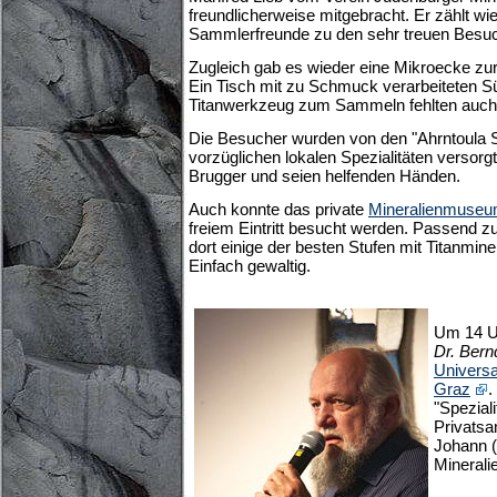
freundlicherweise mitgebracht. Er zählt wie
Sammlerfreunde zu den sehr treuen Besuch
Zugleich gab es wieder eine Mikroecke zu
Ein Tisch mit zu Schmuck verarbeiteten Sü
Titanwerkzeug zum Sammeln fehlten auch 
Die Besucher wurden von den "Ahrntoula S
vorzüglichen lokalen Spezialitäten versor
Brugger und seien helfenden Händen.
Auch konnte das private
Mineralienmuseum
freiem Eintritt besucht werden. Passend
dort einige der besten Stufen mit Titanmin
Einfach gewaltig.
Um 14 Uh
Dr. Ber
Univers
Graz
.
"Spezial
Privats
Johann (
Minerali