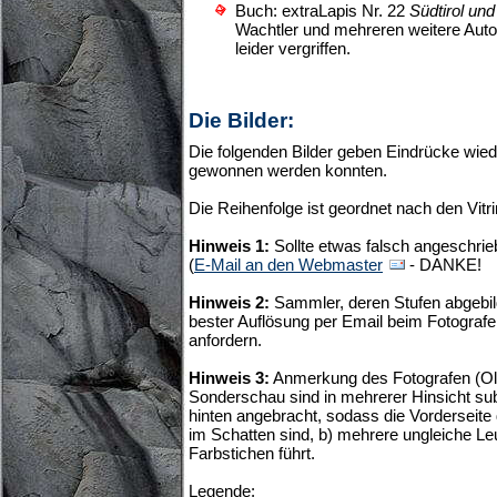
Buch: extraLapis Nr. 22
Südtirol und
Wachtler und mehreren weitere Autor
leider vergriffen.
Die Bilder:
Die folgenden Bilder geben Eindrücke wiede
gewonnen werden konnten.
Die Reihenfolge ist geordnet nach den Vi
Hinweis 1:
Sollte etwas falsch angeschrie
(
E-Mail an den Webmaster
- DANKE!
Hinweis 2:
Sammler, deren Stufen abgebild
bester Auflösung per Email beim Fotografe
anfordern.
Hinweis 3:
Anmerkung des Fotografen (Oliv
Sonderschau sind in mehrerer Hinsicht sub
hinten angebracht, sodass die Vorderseite
im Schatten sind, b) mehrere ungleiche Le
Farbstichen führt.
Legende: