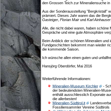
den Grossen Teich zur Mineraliensuche i
Aus der Sonderausstellung "Bergkristall" w
prämiert. Dieses Jahr waren das die Bergk
Gasteiger
,
Florian Mair
und
Karl Ainhauser
Alle, die nicht dabei waren, haben schöne 
Gespräche und eine gute Atmosphäre verp
Beim Anblick der schönen Mineralien und 
Fundgeschichten bekommt man wieder richt
die kommende Saison.
Ich wünsche allen einen guten und unfallf
Hansjörg Oberdörfer, Mai 2016
Weiterführende Informationen:
Mineralien-Museum Kirchler
- Sch
der bedeutendsten Mineralien-Mus
enthält ausschliesslich Exponate au
die allerbesten!
Mineralien-Südtirol.it
Landesverban
Fossiliensammler Vereine Südtirols