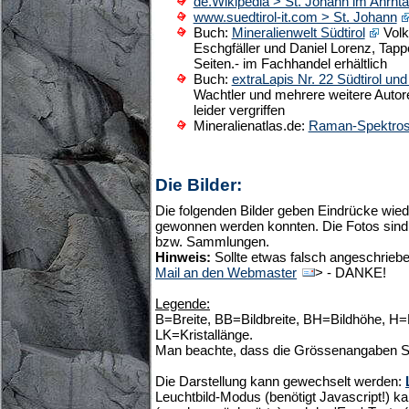
de.Wikipedia > St. Johann im Ahrnta
www.suedtirol-it.com > St. Johann
Buch:
Mineralienwelt Südtirol
Volk
Eschgfäller und Daniel Lorenz, Tapp
Seiten.- im Fachhandel erhältlich
Buch:
extraLapis Nr. 22 Südtirol und
Wachtler und mehrere weitere Autoren
leider vergriffen
Mineralienatlas.de:
Raman-Spektros
Die Bilder:
Die folgenden Bilder geben Eindrücke wiede
gewonnen werden konnten. Die Fotos sind 
bzw. Sammlungen.
Hinweis:
Sollte etwas falsch angeschrieben
Mail an den Webmaster
> - DANKE!
Legende:
B=Breite, BB=Bildbreite, BH=Bildhöhe, H
LK=Kristallänge.
Man beachte, dass die Grössenangaben S
Die Darstellung kann gewechselt werden:
Leuchtbild-Modus (benötigt Javascript!) ka