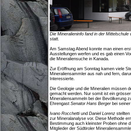
Die Mineralieninfo fand in der Mittelschule
statt.
Am Samstag Abend konnte man einen erste
Ausstellungen werfen und es gab einen Vo
die Mineraliensuche in Kanada.
Zur Eröffnung am Sonntag kamen viele St
Mineraliensammler aus nah und fern, darun
Interessierte.
Die Geologie und die Mineralien müssen de
gemacht werden. Nur somit ist ein grösser
Mineraliensammeln bei der Bevölkerung zu
Ehrengast
Senator Hans Berger
bei seine
Ivano Rocchetti
und
Daniel Lorenz
stellten
zur Mineralanalyse vor. Diese Methode er
Bestimmung auch kleinster Proben ohne di
Mitglieder der Südtiroler Mineraliensamml