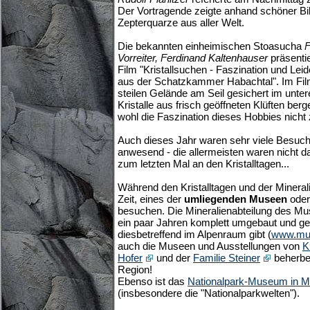
Der Vortragende zeigte anhand schöner Bi
Zepterquarze aus aller Welt.
Die bekannten einheimischen Stoasucha
F
Vorreiter, Ferdinand Kaltenhauser
präsenti
Film "Kristallsuchen - Faszination und Leid
aus der Schatzkammer Habachtal". Im Film
steilen Gelände am Seil gesichert im unte
Kristalle aus frisch geöffneten Klüften be
wohl die Faszination dieses Hobbies nicht 
Auch dieses Jahr waren sehr viele Besuch
anwesend - die allermeisten waren nicht d
zum letzten Mal an den Kristalltagen...
Während den Kristalltagen und der Minerali
Zeit, eines der
umliegenden Museen
oder
besuchen. Die Mineralienabteilung des 
ein paar Jahren komplett umgebaut und g
diesbetreffend im Alpenraum gibt (
www.mu
auch die Museen und Ausstellungen von
K
Hofer
und der
Familie Steiner
beherbe
Region!
Ebenso ist das
Nationalpark-Museum in Mit
(insbesondere die "Nationalparkwelten").