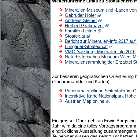
Weiterführende Links zu Stoasuchern 
Mineralien-Museum und -Laden von
Gebrüder Hofer
Andreas Steiner
Herbert Grabmayer
Familien Leitner
Stoafex.at
Bericht zur Mineralien-Info 2017 auf
Lungauer-Stoafexn.at
VMÖ Salzburg: Mineralieninfo 2016
Naturhistorisches Museum Wien: Mi
Mineraliensammlung der Erzabtei St.
Zur besseren geografischen Orientierung h
(Panoramabilder und Karten):
Panorama südliche Seitentäler im 
Interaktive Karte Nationalpark Hohe
Austrian Map online
.
Ein grosser Dank geht an Erwin Burgsteine
Jahr wird da eine tolles Vortragsprogramm 
eindrückliche Ausstellung zusammengetrag
Teilnehmer wissen das sehr zu schätzen. I