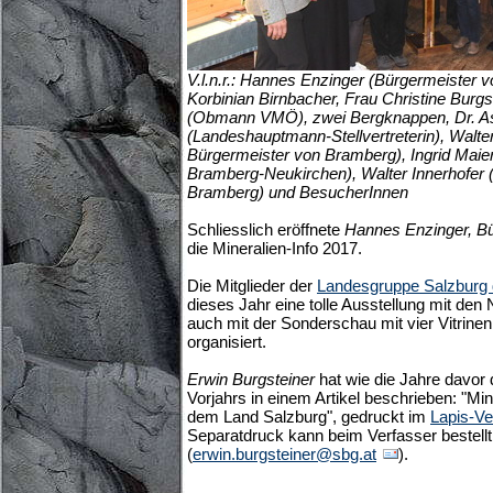
V.l.n.r.: Hannes Enzinger (Bürgermeister 
Korbinian Birnbacher, Frau Christine Burgs
(Obmann VMÖ), zwei Bergknappen, Dr. As
(Landeshauptmann-Stellvertreterin), Walte
Bürgermeister von Bramberg), Ingrid Mai
Bramberg-Neukirchen), Walter Innerhofe
Bramberg) und BesucherInnen
Schliesslich eröffnete
Hannes Enzinger, B
die Mineralien-Info 2017.
Die Mitglieder der
Landesgruppe Salzburg
dieses Jahr eine tolle Ausstellung mit de
auch mit der Sonderschau mit vier Vitrinen
organisiert.
Erwin Burgsteiner
hat wie die Jahre davor 
Vorjahrs in einem Artikel beschrieben: "Mi
dem Land Salzburg", gedruckt im
Lapis-Ve
Separatdruck kann beim Verfasser bestell
(
erwin.burgsteiner@sbg.at
).