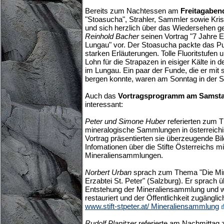
Bereits zum Nachtessen am
Freitagaben
"Stoasucha", Strahler, Sammler sowie Krist
und sich herzlich über das Wiedersehen ge
Reinhold Bacher
seinen Vortrag "7 Jahre E
Lungau" vor. Der Stoasucha packte das Pub
starken Erläuterungen. Tolle Fluoritstufen 
Lohn für die Strapazen in eisiger Kälte i
im Lungau. Ein paar der Funde, die er mit
bergen konnte, waren am Sonntag in der 
Auch das
Vortragsprogramm am Samst
interessant:
Peter und Simone Huber
referierten zum 
mineralogische Sammlungen in österreichis
Vortrag präsentierten sie überzeugende Bil
Infomationen über die Stifte Österreichs m
Mineraliensammlungen.
Norbert Urban
sprach zum Thema "Die Mi
Erzabtei St. Peter" (Salzburg). Er sprach 
Entstehung der Mineraliensammlung und wie
restauriert und der Öffentlichkeit zugängl
www.stift-stpeter.at/ Mineraliensammlung
Rudolf Planitzer
referierte am Nachmittag z