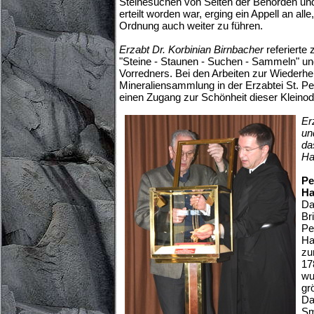
Steinesuchen von Seiten der Behörden und
erteilt worden war, erging ein Appell an alle
Ordnung auch weiter zu führen.
Erzabt Dr. Korbinian Birnbacher
referierte 
"Steine - Staunen - Suchen - Sammeln" und
Vorredners. Bei den Arbeiten zur Wiederher
Mineraliensammlung in der Erzabtei St. Pet
einen Zugang zur Schönheit dieser Kleinod
Er
un
da
Ha
Pe
Ha
Da
Br
Pe
Ha
zu
17
wu
gr
Da
Sm