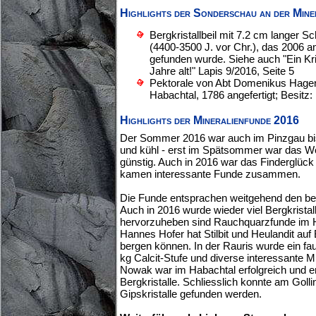
Highlights der Sonderschau an der Mine
Bergkristallbeil mit 7.2 cm langer S
(4400-3500 J. vor Chr.), das 2006 am
gefunden wurde. Siehe auch "Ein Krist
Jahre alt!" Lapis 9/2016, Seite 5
Pektorale von Abt Domenikus Hage
Habachtal, 1786 angefertigt; Besitz: 
Highlights der Mineralienfunde 2016
Der Sommer 2016 war auch im Pinzgau bis
und kühl - erst im Spätsommer war das Wet
günstig. Auch in 2016 war das Finderglück 
kamen interessante Funde zusammen.
Die Funde entsprachen weitgehend den b
Auch in 2016 wurde wieder viel Bergkrista
hervorzuheben sind Rauchquarzfunde im H
Hannes Hofer hat Stilbit und Heulandit auf 
bergen können. In der Rauris wurde ein fau
kg Calcit-Stufe und diverse interessante M
Nowak war im Habachtal erfolgreich und 
Bergkristalle. Schliesslich konnte am Goll
Gipskristalle gefunden werden.